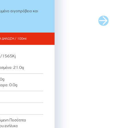
μένο αιγοπρόβειο και
Η ΔΗΛΩΣΗ / 100ml
l/1565Kj
εσμένα: 21.0g
.0g
χαρα: 0.0g
3g
μενη Ποσότητα
ου ενήλικα