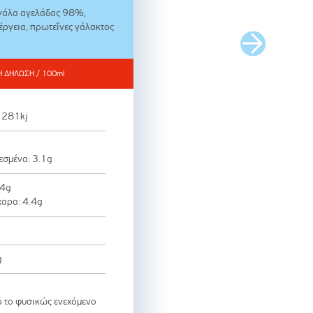
γάλα αγελάδας 98%,
έργεια, πρωτεΐνες γάλακτος
Η ΔΗΛΩΣΗ / 100ml
 281kj
εσμένα: 3.1g
.4g
χαρα: 4.4g
g
 το φυσικώς ενεχόμενο