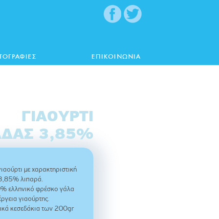
ΤΟΓΡΑΦΙΕΣ
ΕΠΙΚΟΙΝΩΝΙΑ
ΓΙΑΟΎΡΤΙ
ΆΔΑΣ 3,85%
γιαούρτι με χαρακτηριστική
 3,85% λιπαρά.
% ελληνικό φρέσκο γάλα
έργεια γιαούρτης.
ικά κεσεδάκια των 200gr