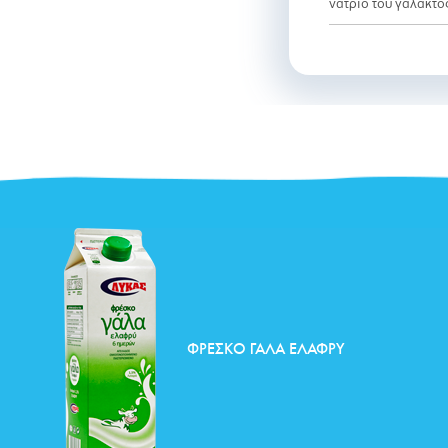
νάτριο του γ
ΦΡΈΣΚΟ ΓΆΛΑ ΕΛΑΦΡΎ