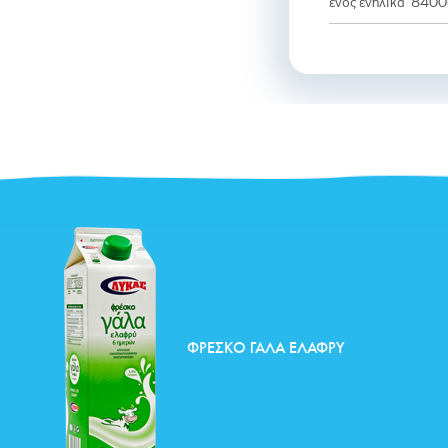
ενός ενήλικα 840
ΦΡΈΣΚΟ ΓΆΛΑ ΕΛΑΦΡΎ