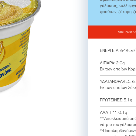
γάλακτος, καλλιέργε
φρούτων, ζάχαρη, ζ
ΔΙΑΤΡΟΦΙΚ
ΕΝΕΡΓΕΙΑ: 64Kcal
ΛΙΠΑΡΑ: 2.0g
Εκ των οποίων Κορ
ΥΔΑΤΑΝΘΡΑΚΕΣ: 6
Εκ των οποίων Σάκ
ΠΡΩΤΕΙΝΕΣ: 5.1g
ΑΛΑΤΙ **: 0.1g
**Αποκλειστικά από
νάτριο του γάλακτο
*:Προσλαμβανόμεν