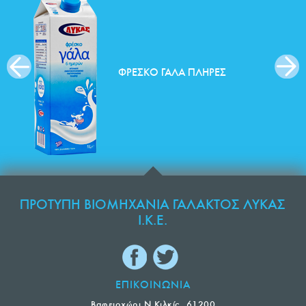
ΦΡΈΣΚΟ ΓΆΛΑ ΠΛΉΡΕΣ
ΠΡΟΤΥΠΗ ΒΙΟΜΗΧΑΝΙΑ ΓΑΛΑΚΤΟΣ ΛΥΚΑΣ
Ι.Κ.Ε.
ΕΠΙΚΟΙΝΩΝΙΑ
Βαφειοχώρι Ν.Κιλκίς, 61200