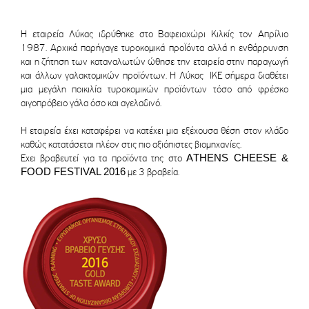
Η εταιρεία Λύκας ιδρύθηκε στο Βαφειοχώρι Κιλκίς τον Απρίλιο
1987. Αρχικά παρήγαγε τυροκομικά προΪόντα αλλά η ενθάρρυνση
και η ζήτηση των καταναλωτών ώθησε την εταιρεία στην παραγωγή
και άλλων γαλακτομικών προϊόντων. Η Λύκας ΙΚΕ σήμερα διαθέτει
μια μεγάλη ποικιλία τυροκομικών προϊόντων τόσο από φρέσκο
αιγοπρόβειο γάλα όσο και αγελαδινό.
Η εταιρεία έχει καταφέρει να κατέχει μια εξέχουσα θέση στον κλάδο
καθώς κατατάσεται πλέον στις πιο αξιόπιστες βιομηχανίες.
ΑTHENS CHEESE &
Εχει βραβευτεί για τα προϊόντα της στο
FOOD FESTIVAL 2016
με 3 βραβεία.